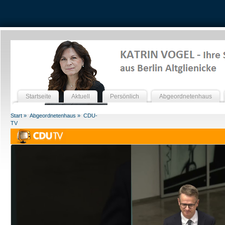
Startseite
Aktuell
Persönlich
Abgeordnetenhaus
Start »
Abgeordnetenhaus »
CDU-
TV