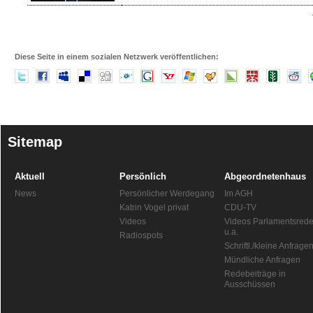
Diese Seite in einem sozialen Netzwerk veröffentlichen:
Sitemap
Aktuell
Persönlich
Abgeordnetenhaus
News
Persönlicher Werdegang
Im AGH
Katrin Vogel privat
CDU-TV
Videos
Videos Parlamentsred
u.a.
Radiospots
Schriftl./kleine Anfrage
Mündliche Anfragen
Redebeiträge in
Ausschüssen