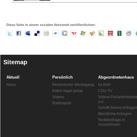
Diese Seite in einem sozialen Netzwerk veröffentlichen:
Sitemap
Aktuell
Persönlich
Abgeordnetenhaus
News
Persönlicher Werdegang
Im AGH
Katrin Vogel privat
CDU-TV
Videos
Videos Parlamentsred
u.a.
Radiospots
Schriftl./kleine Anfrage
Mündliche Anfragen
Redebeiträge in
Ausschüssen