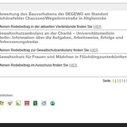
Bewertung des Bauvorhabens der DEGEWO am Standort
Schönefelder Chaussee/Wegedornstraße in Altglienicke
einen Redebeitrag in der aktuellen Viertelstunde finden Sie
HIER
Gewaltschutzambulanz an der Charité – Universitätsmedizin
Berlin: Information über die Aufgaben, Arbeitsweise, Erfolge und
Verbesserungsbedar
einen Redebeitrag zur Gewaltschutzambulanz finden Sie
HIER
Gewaltschutz für Frauen und Mädchen in Flüchtlingsunterkünften
einen Redebeitrag im Ausschuss finden Sie
HIER
Seite:
1
|
2
|
3
|
ntlichen: