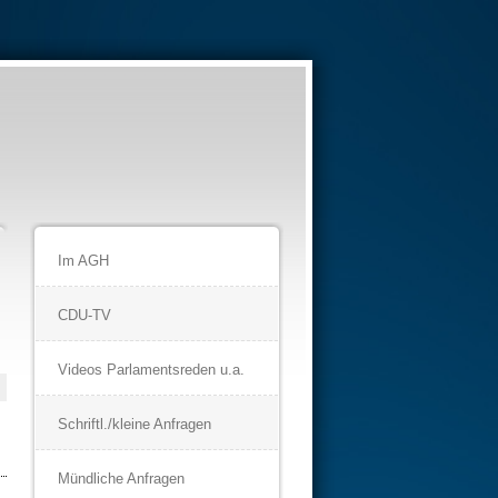
Im AGH
CDU-TV
Videos Parlamentsreden u.a.
Schriftl./kleine Anfragen
Mündliche Anfragen