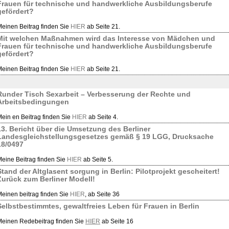
Frauen für technische und handwerkliche Ausbildungsberufe
gefördert?
einen Beitrag finden Sie
HIER
ab Seite 21.
Mit welchen Maßnahmen wird das Interesse von Mädchen und
Frauen für technische und handwerkliche Ausbildungsberufe
gefördert?
einen Beitrag finden Sie
HIER
ab Seite 21.
Runder Tisch Sexarbeit – Verbesserung der Rechte und
Arbeitsbedingungen
ein en Beitrag finden Sie
HIER
ab Seite 4.
13. Bericht über die Umsetzung des Berliner
Landesgleichstellungsgesetzes gemäß § 19 LGG, Drucksache
18/0497
eine Beitrag finden Sie
HIER
ab Seite 5.
Stand der Altglasent sorgung in Berlin: Pilotprojekt gescheitert!
Zurück zum Berliner Modell!
einen beitrag finden Sie
HIER
, ab Seite 36
Selbstbestimmtes, gewaltfreies Leben für Frauen in Berlin
einen Redebeitrag finden Sie
HIER
ab Seite 16