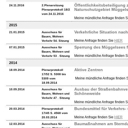
Öffentlichkeitsbeteiligung
24.11.2016
2.Plenarsitzung
Naturschutzgebiet Müggel
Plenarprotokoll 18/2
vom 24.11.2016
Meine mündliche Anfrage finden 
2015
Verkehrliche Situation na
21.01.2015
Ausschuss für
Bauen, Wohnen
Meine Anfrage finden Sie
HIER
Verkehr 54. Sitzung
Sperrung des Müggelsees f
07.01.2015
Ausschuss für
Bauen, Wohnen und
Meine mündliche Anfrage finden 
Verkehr 53 . Sitzung
2014
Aktive Zentren
18.09.2014
Plenarprotokoll
17/52 S. 5308 bis
Meine mündliche Anfrage finden 
5309 vom
18.09.2014
Ausbau der Straßenbahnve
10.09.2014
Ausschuss für
Schöneweide
Bauen, Wohnen und
Verkehr 47 . Sitzung
Meine mündliche Anfrage finden 
Bundesmittel für Verkehrs-
20.03.2014
Plenarprotokoll
17/45 S. 4568 vom
Meine Anfrage finden Sie
HIER
20.03.2014
Baumaßnahmen am Stern
12.03.2014
Ausschuss für