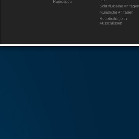
u.a.
Radiospots
Schriftl./kleine Anfrage
Mündliche Anfragen
Redebeiträge in
Ausschüssen