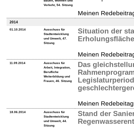
Bauen, Wohnen und
Verkehr, 54. Sitzung
Meinen Redebeitra
2014
Situation der st
01.10.2014
Ausschuss für
Stadtentwicklung
Erholungsfläche
und Umwelt, 47.
Sitzung
Meinen Redebeitrag
Das gleichstellu
11.09.2014
Ausschuss für
Arbeit, Integration,
Rahmenprogramm
Berufliche
Weiterbildung und
Legislaturperiod
Frauen, 46. Sitzung
geschlechterger
Meinen Redebeitag 
Stand der Sanie
18.06.2014
Ausschuss für
Stadtentwicklung
Regenwasserent-
und Umwelt, 44.
Sitzung