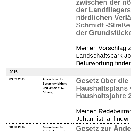
zwischen der nö
der Landflieger
nördlichen Verl
Schmidt -Straße 
der Grundstück
Meinen Vorschlag 
Landschaftspark Jo
Befürwortung finde
2015
Gesetz über die 
09.09.2015
Ausschuss für
Stadtentwicklung
Haushaltsplans v
und Umwelt, 62.
Sitzung
Haushaltsjahre 
Meinen Redebeitra
Johannisthal finde
Gesetz zur Änd
19.03.2015
Ausschuss für