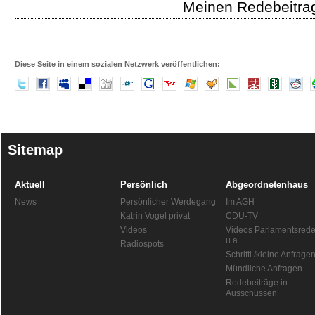
Meinen Redebeitrag
Diese Seite in einem sozialen Netzwerk veröffentlichen:
Sitemap
Aktuell
Persönlich
Abgeordnetenhaus
News
Persönlicher Werdegang
Im AGH
Katrin Vogel privat
CDU-TV
Videos
Videos Parlamentsred
u.a.
Radiospots
Schriftl./kleine Anfrage
Mündliche Anfragen
Redebeiträge in
Ausschüssen