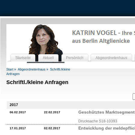
Startseite
Aktuell
Persönlich
Abgeordnetenhaus
Start »
Abgeordnetenhaus »
Schriftl./kleine
Anfragen
Schriftl./kleine Anfragen
2017
Geschütztes Marktsegment 
06.02.2017
22.02.2017
Drucksache S18-10393
Entwicklung der meldepflic
17.01.2017
02.02.2017