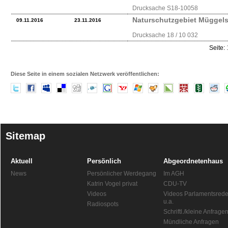
Drucksache S18-10058
Naturschutzgebiet Müggels
09.11.2016
23.11.2016
Drucksache 18 / 10 032
Seite:
Diese Seite in einem sozialen Netzwerk veröffentlichen:
Sitemap
Aktuell
Persönlich
Abgeordnetenhaus
News
Persönlicher Werdegang
Im AGH
Katrin Vogel privat
CDU-TV
Videos
Videos Parlamentsred
u.a.
Radiospots
Schriftl./kleine Anfrage
Mündliche Anfragen