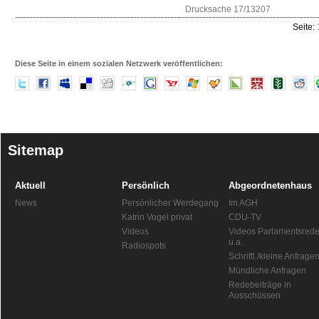
Drucksache 17/13207
Seite:
Diese Seite in einem sozialen Netzwerk veröffentlichen:
Sitemap
Aktuell
Persönlich
Abgeordnetenhaus
News
Persönlicher Werdegang
Im AGH
Katrin Vogel privat
CDU-TV
Videos
Videos Parlamentsred
u.a.
Radiospots
Schriftl./kleine Anfrage
Mündliche Anfragen
Redebeiträge in
Ausschüssen