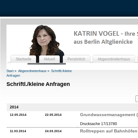
Startseite
Aktuell
Persönlich
Abgeordnetenhaus
Start »
Abgeordnetenhaus »
Schriftl./kleine
Anfragen
Schriftl./kleine Anfragen
2014
Grundwassermanagement (
12.05.2014
22.05.2014
Drucksache 17/13780
Rolltreppen auf Bahnhöfen 
11.03.2014
24.03.2014