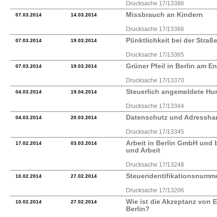
Drucksache 17/13386
Missbrauch an Kindern
07.03.2014
14.03.2014
Drucksache 17/13366
Pünktlichkeit bei der Stra
07.03.2014
19.03.2014
Drucksache 17/13365
Grüner Pfeil in Berlin am E
07.03.2014
19.03.2014
Drucksache 17/13370
Steuerlich angemeldete Hun
04.03.2014
19.04.2014
Drucksache 17/13344
Datenschutz und Adresshan
04.03.2014
20.03.2014
Drucksache 17/13345
Arbeit in Berlin GmbH und 
17.02.2014
03.03.2014
und Arbeit
Drucksache 17/13248
Steueridentifikationsnumm
10.02.2014
27.02.2014
Drucksache 17/13206
Wie ist die Akzeptanz von E
10.02.2014
27.02.2014
Berlin?