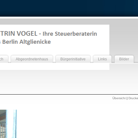
ch
Abgeordnetenhaus
Bürgerinitiative
Links
Bilder
Übersicht
|
Druck