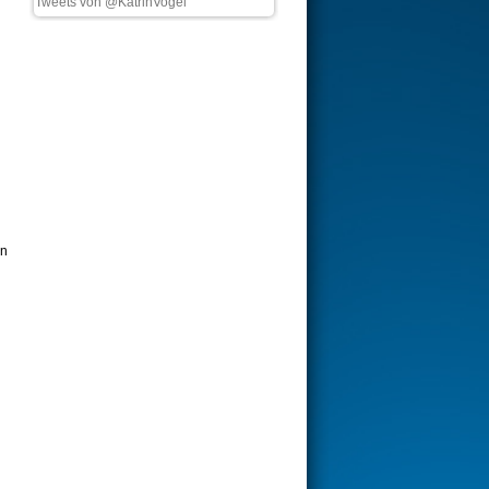
Tweets von @KatrinVogel
an