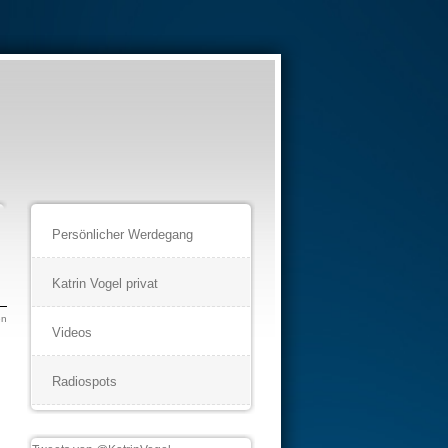
Persönlicher Werdegang
Katrin Vogel privat
en
Videos
Radiospots