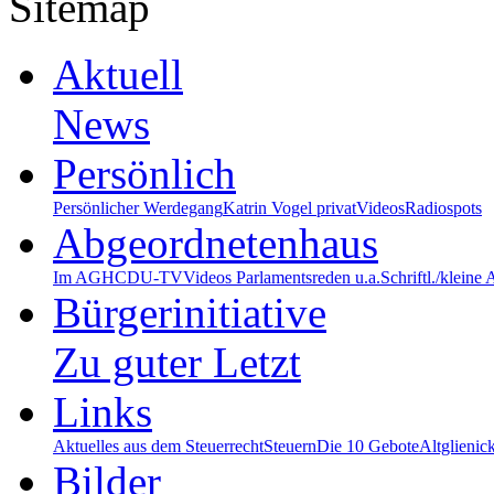
Sitemap
Aktuell
News
Persönlich
Persönlicher Werdegang
Katrin Vogel privat
Videos
Radiospots
Abgeordnetenhaus
Im AGH
CDU-TV
Videos Parlamentsreden u.a.
Schriftl./kleine
Bürgerinitiative
Zu guter Letzt
Links
Aktuelles aus dem Steuerrecht
Steuern
Die 10 Gebote
Altglienic
Bilder